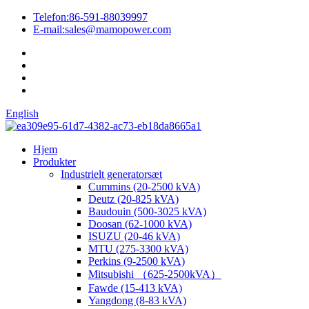
Telefon:
86-591-88039997
E-mail:
sales@mamopower.com
English
Hjem
Produkter
Industrielt generatorsæt
Cummins (20-2500 kVA)
Deutz (20-825 kVA)
Baudouin (500-3025 kVA)
Doosan (62-1000 kVA)
ISUZU (20-46 kVA)
MTU (275-3300 kVA)
Perkins (9-2500 kVA)
Mitsubishi （625-2500kVA）
Fawde (15-413 kVA)
Yangdong (8-83 kVA)