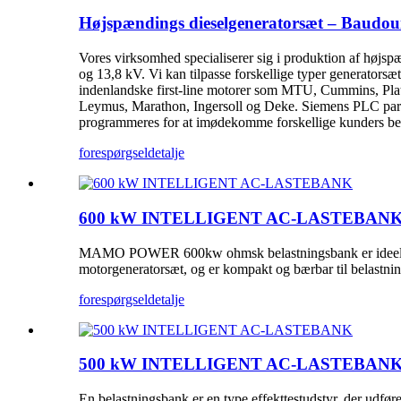
Højspændings dieselgeneratorsæt – Baudou
Vores virksomhed specialiserer sig i produktion af højs
og 13,8 kV. Vi kan tilpasse forskellige typer generators
indenlandske first-line motorer som MTU, Cummins, Pla
Leymus, Marathon, Ingersoll og Deke. Siemens PLC parall
programmeres for at imødekomme forskellige kunders be
forespørgsel
detalje
600 kW INTELLIGENT AC-LASTEBAN
MAMO POWER 600kw ohmsk belastningsbank er ideel til ru
motorgeneratorsæt, og er kompakt og bærbar til belastnings
forespørgsel
detalje
500 kW INTELLIGENT AC-LASTEBAN
En belastningsbank er en type effekttestudstyr, der udf