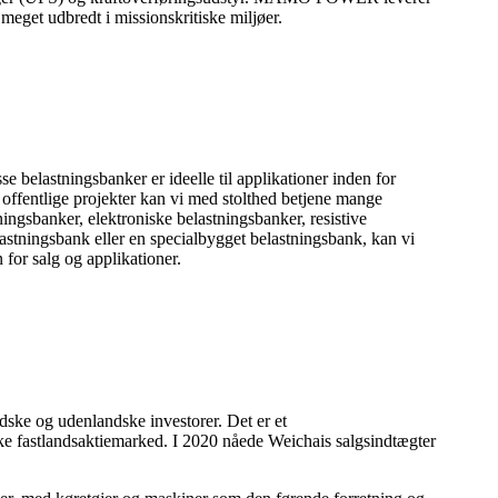
eget udbredt i missionskritiske miljøer.
belastningsbanker er ideelle til applikationer inden for
d offentlige projekter kan vi med stolthed betjene mange
ningsbanker, elektroniske belastningsbanker, resistive
stningsbank eller en specialbygget belastningsbank, kan vi
 for salg og applikationer.
ske og udenlandske investorer. Det er et
ske fastlandsaktiemarked. I 2020 nåede Weichais salgsindtægter