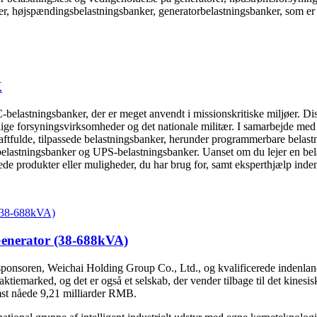
r, højspændingsbelastningsbanker, generatorbelastningsbanker, som er m
K
stningsbanker, der er meget anvendt i missionskritiske miljøer. Disse 
entlige forsyningsvirksomheder og det nationale militær. I samarbejde me
kraftfulde, tilpassede belastningsbanker, herunder programmerbare belast
belastningsbanker og UPS-belastningsbanker. Uanset om du lejer en bela
rede produkter eller muligheder, du har brug for, samt eksperthjælp inden
Generator (38-688kVA)
ponsoren, Weichai Holding Group Co., Ltd., og kvalificerede indenland
tiemarked, og det er også et selskab, der vender tilbage til det kinesi
st nåede 9,21 milliarder RMB.