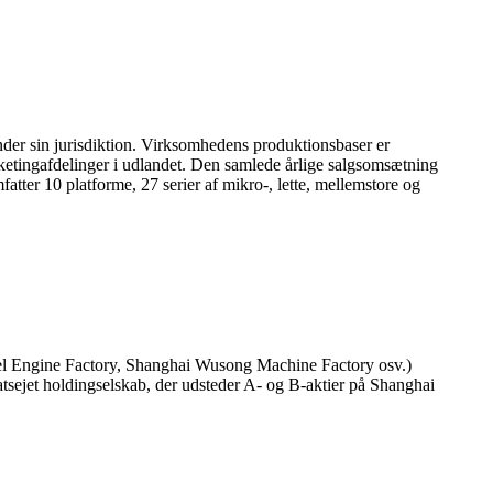
der sin jurisdiktion. Virksomhedens produktionsbaser er
ketingafdelinger i udlandet. Den samlede årlige salgsomsætning
tter 10 platforme, 27 serier af mikro-, lette, mellemstore og
el Engine Factory, Shanghai Wusong Machine Factory osv.)
atsejet holdingselskab, der udsteder A- og B-aktier på Shanghai