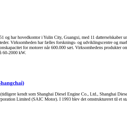
1 og har hovedkontor i Yulin City, Guangxi, med 11 datterselskaber un
teder. Virksomheden har fælles forsknings- og udviklingscentre og mar
ionskapacitet for motorer når 600.000 sæt. Virksomhedens produkter omfa
på 60-2000 kW.
Shangchai)
idligere kendt som Shanghai Diesel Engine Co., Ltd., Shanghai Dies
poration Limited (SAIC Motor). I 1993 blev det omstruktureret til et st