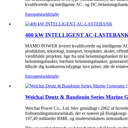
kvalificerede og intelligente AC- og DC-belastningsbanke
forespørgsel
detalje
400 kW INTELLIGENT AC-LASTEBAN
MAMO POWER leverer kvalificerede og intelligente AC-bela
produktion, teknologi, transport, hospitaler, skoler, off
værdifulde projekter, lige fra små belastningsbanker til 
belastningsbanker, bærbare belastningsbanker, generator
tilbyde dig konkurrencedygtige lave priser, alle de relate
forespørgsel
detalje
Weichai Deutz & Baudouin Series Marine 
Weichai Power Co., Ltd. blev grundlagt i 2002 af hoveds
forbrændingsmotorselskab, der er noteret på Hongkongs ak
197,49 milliarder RMB, og moderselskabets nettoindkom