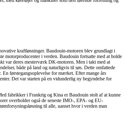
ier, med køretøjer og maskiner som den førende forretning og
innovative kraftløsninger. Baudouin-motoren blev grundlagt i
ste motorproducenter i verden. Baudouin fortsatte med at holde
unkt var deres mesterværk DK-motoren. Men i takt med at
delser, både på land og naturligvis til søs. Dette omfattede
r. En førstegangsoplevelse for mærket. Efter mange års
nter. Det var starten på en vidunderlig ny begyndelse for
 Med fabrikker i Frankrig og Kina er Baudouin stolt af at kunne
motorer overholder også de seneste IMO-, EPA- og EU-
trømforsyningsløsning til alle, uanset hvor i verden man