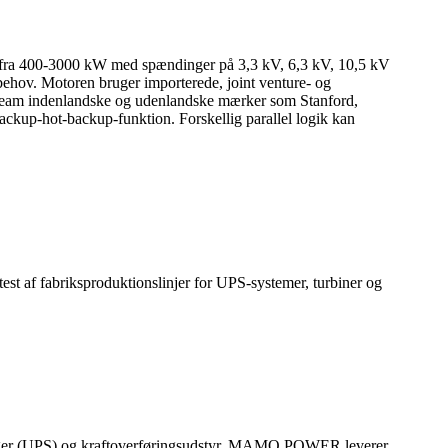
er fra 400-3000 kW med spændinger på 3,3 kV, 6,3 kV, 10,5 kV
 behov. Motoren bruger importerede, joint venture- og
tream indenlandske og udenlandske mærker som Stanford,
ckup-hot-backup-funktion. Forskellig parallel logik kan
t af fabriksproduktionslinjer for UPS-systemer, turbiner og
syninger (UPS) og kraftoverføringsudstyr. MAMO POWER leverer