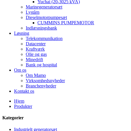
Yuchai (20-3025 kVA)
Marinegeneratorsæt
Lystårn
Dieselmotorpumpesæt
CUMMINS PUMPEMOTOR
Indlæsningsbank
Løsning
Telekommunikation
Datacenter
Kraftværk
Olie og gas
Minedrift
Bank og hospital
Om os
Om Mamo
Virksomhedsnyheder
Branchenyheder
Kontakt os
Hjem
Produkter
Kategorier
Industrielt generatorsæt