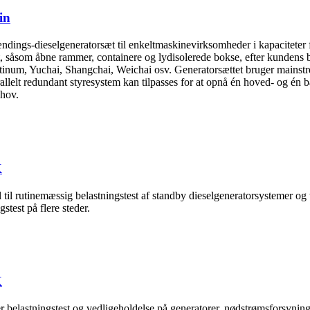
in
pændings-dieselgeneratorsæt til enkeltmaskinevirksomheder i kapacitet
æt, såsom åbne rammer, containere og lydisolerede bokse, efter kundens
tinum, Yuchai, Shangchai, Weichai osv. Generatorsættet bruger mains
elt redundant styresystem kan tilpasses for at opnå én hoved- og én ba
hov.
K
tinemæssig belastningstest af standby dieselgeneratorsystemer og tes
test på flere steder.
K
ører belastningstest og vedligeholdelse på generatorer, nødstrømsfor