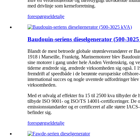
Bliv en verdensførende og bæredygtigt udviklende multina
med drivlinje som kerneforretning.
forespørgsel
detalje
Baudouin-seriens dieselgenerator (500-302
Blandt de mest betroede globale strømleverandører er B
a
1918 i Marseille, Frankrig. Marinemotorer blev Baudoui
sine motorer i gang under hele Anden Verdenskrig, og ve
tiderne ændrede sig, ændrede virksomheden sig også. I 197
fremdrift af speedbåde i de berømte europæiske offshore-
international succes og nogle uventede udfordringer blev
virksomheden.
Med et udvalg af effekter fra 15 til 2500 kva tilbyder de
tilbyde ISO 9001- og ISO/TS 14001-certificeringer. De o
emissionsstandarder og er certificeret af alle større IACS
befinder sig.
forespørgsel
detalje