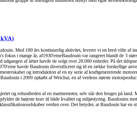
tional gruppe af intelligent industrielt udstyr med egne kerneteknolog
5 kVA)
udouin. Med 100 års kontinuerlig aktivitet, leverer vi en bred vifte af 
n
's fokus i mange år, af
1930'erne
Baudouin var rangeret blandt de 3 stør
d udgangen af årtiet havde de solgt over 20.000 enheder. På det tidsp
0'erne havde Baudouin diversificeret sig til en række forskellige anven
mesterskaber og introduktion af en ny serie af kraftgenererende motore
 Baudouin i 2009 opkøbt af Weichai, en af verdens største motorproduce
 hjertet og robustheden af en marinemotor, selv når den bruges på land.
pfylder de højeste krav til både kvalitet og miljøstyring. Baudouins 
-klassifikationsselskaber verden over. Det betyder, at Baudouin har en s