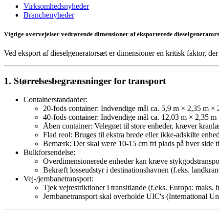
Virksomhedsnyheder
Branchenyheder
Vigtige overvejelser vedrørende dimensioner af eksporterede dieselgenerator
Ved eksport af dieselgeneratorsæt er dimensioner en kritisk faktor, der 
1. Størrelsesbegrænsninger for transport
Containerstandarder:
20-fods container: Indvendige mål ca. 5,9 m × 2,35 m ×
40-fods container: Indvendige mål ca. 12,03 m × 2,35 m 
Åben container: Velegnet til store enheder, kræver kranl
Flad reol: Bruges til ekstra brede eller ikke-adskilte enhed
Bemærk: Der skal være 10-15 cm fri plads på hver side ti
Bulkforsendelse:
Overdimensionerede enheder kan kræve stykgodstransport;
Bekræft losseudstyr i destinationshavnen (f.eks. landkrane
Vej-/jernbanetransport:
Tjek vejrestriktioner i transitlande (f.eks. Europa: maks
Jernbanetransport skal overholde UIC's (International Un