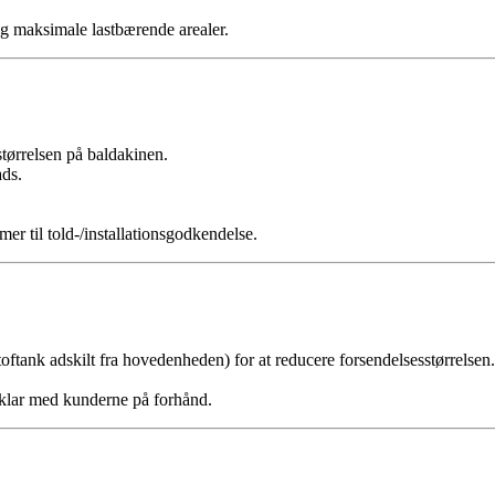
og maksimale lastbærende arealer.
ørrelsen på baldakinen.
ads.
 til told-/installationsgodkendelse.
tank adskilt fra hovedenheden) for at reducere forsendelsesstørrelsen.
fklar med kunderne på forhånd.