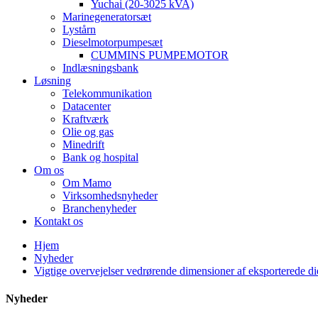
Yuchai (20-3025 kVA)
Marinegeneratorsæt
Lystårn
Dieselmotorpumpesæt
CUMMINS PUMPEMOTOR
Indlæsningsbank
Løsning
Telekommunikation
Datacenter
Kraftværk
Olie og gas
Minedrift
Bank og hospital
Om os
Om Mamo
Virksomhedsnyheder
Branchenyheder
Kontakt os
Hjem
Nyheder
Vigtige overvejelser vedrørende dimensioner af eksporterede di
Nyheder