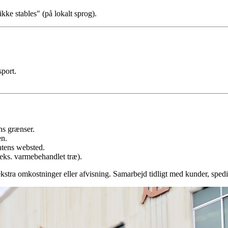
ke stables" (på lokalt sprog).
sport.
ns grænser.
en.
entens websted.
eks. varmebehandlet træ).
stra omkostninger eller afvisning. Samarbejd tidligt med kunder, spedit