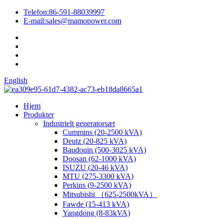
Telefon:
86-591-88039997
E-mail:
sales@mamopower.com
English
Hjem
Produkter
Industrielt generatorsæt
Cummins (20-2500 kVA)
Deutz (20-825 kVA)
Baudouin (500-3025 kVA)
Doosan (62-1000 kVA)
ISUZU (20-46 kVA)
MTU (275-3300 kVA)
Perkins (9-2500 kVA)
Mitsubishi （625-2500kVA）
Fawde (15-413 kVA)
Yangdong (8-83kVA)