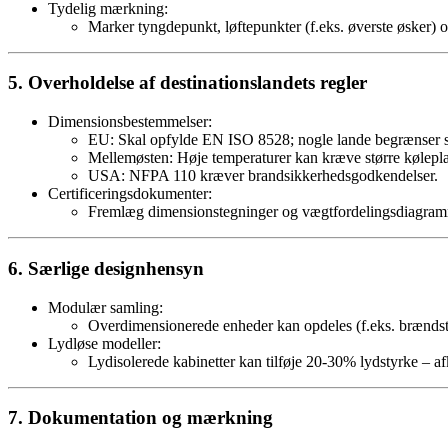
Tydelig mærkning:
Marker tyngdepunkt, løftepunkter (f.eks. øverste øsker) 
5. Overholdelse af destinationslandets regler
Dimensionsbestemmelser:
EU: Skal opfylde EN ISO 8528; nogle lande begrænser st
Mellemøsten: Høje temperaturer kan kræve større kølepl
USA: NFPA 110 kræver brandsikkerhedsgodkendelser.
Certificeringsdokumenter:
Fremlæg dimensionstegninger og vægtfordelingsdiagrammer
6. Særlige designhensyn
Modulær samling:
Overdimensionerede enheder kan opdeles (f.eks. brændstof
Lydløse modeller:
Lydisolerede kabinetter kan tilføje 20-30% lydstyrke – a
7. Dokumentation og mærkning