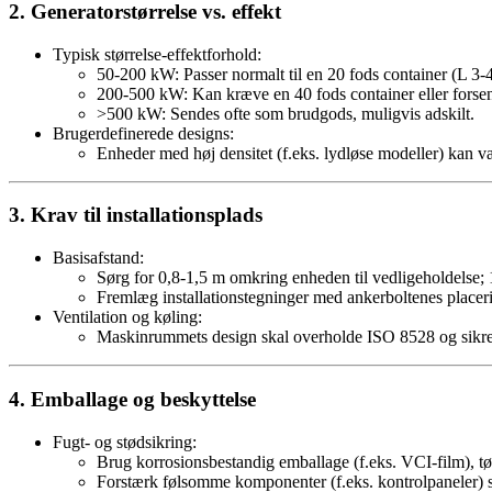
2. Generatorstørrelse vs. effekt
Typisk størrelse-effektforhold:
50-200 kW: Passer normalt til en 20 fods container (L 3-
200-500 kW: Kan kræve en 40 fods container eller forsen
>500 kW: Sendes ofte som brudgods, muligvis adskilt.
Brugerdefinerede designs:
Enheder med høj densitet (f.eks. lydløse modeller) kan 
3. Krav til installationsplads
Basisafstand:
Sørg for 0,8-1,5 m omkring enheden til vedligeholdelse; 
Fremlæg installationstegninger med ankerboltenes placeri
Ventilation og køling:
Maskinrummets design skal overholde ISO 8528 og sikre 
4. Emballage og beskyttelse
Fugt- og stødsikring:
Brug korrosionsbestandig emballage (f.eks. VCI-film), tø
Forstærk følsomme komponenter (f.eks. kontrolpaneler) s