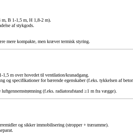
4 m, B 1-1,5 m, H 1,8-2 m).
delse af stykgods.
være mere kompakte, men kræver termisk styring.
1-1,5 m over hovedet til ventilation/kranadgang.
ng og specifikationer for bærende egenskaber (f.eks. tykkelsen af ​​bet
luftgennemstrømning (f.eks. radiatorafstand ≥1 m fra vægge).
rremidler og sikker immobilisering (stropper + træramme).
eparat.