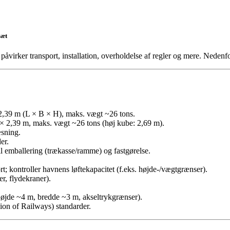
sæt
påvirker transport, installation, overholdelse af regler og mere. Nedenfo
 2,39 m (L × B × H), maks. vægt ~26 tons.
× 2,39 m, maks. vægt ~26 tons (høj kube: 2,69 m).
æsning.
er.
l emballering (trækasse/ramme) og fastgørelse.
 kontroller havnens løftekapacitet (f.eks. højde-/vægtgrænser).
r, flydekraner).
. højde ~4 m, bredde ~3 m, akseltrykgrænser).
ion of Railways) standarder.